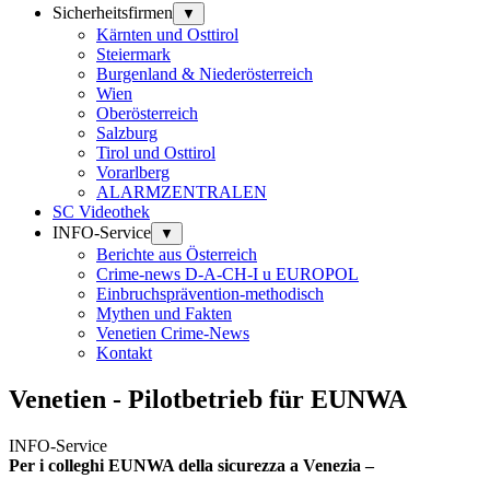
Sicherheitsfirmen
▼
Kärnten und Osttirol
Steiermark
Burgenland & Niederösterreich
Wien
Oberösterreich
Salzburg
Tirol und Osttirol
Vorarlberg
ALARMZENTRALEN
SC Videothek
INFO-Service
▼
Berichte aus Österreich
Crime-news D-A-CH-I u EUROPOL
Einbruchsprävention-methodisch
Mythen und Fakten
Venetien Crime-News
Kontakt
Venetien - Pilotbetrieb für EUNWA
INFO-Service
Per i colleghi EUNWA della sicurezza a Venezia –