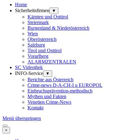
Home
Sicherheitsfirmen
▼
Kärnten und Osttirol
Steiermark
Burgenland & Niederösterreich
Wien
Oberösterreich
Salzburg
Tirol und Osttirol
Vorarlberg
ALARMZENTRALEN
SC Videothek
INFO-Service
▼
Berichte aus Österreich
Crime-news D-A-CH-I u EUROPOL
Einbruchsprävention-methodisch
Mythen und Fakten
Venetien Crime-News
Kontakt
Menü überspringen
×