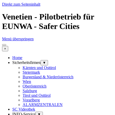
Direkt zum Seiteninhalt
Venetien - Pilotbetrieb für
EUNWA - Safer Cities
Menü überspringen
×
Home
Sicherheitsfirmen
▼
Kärnten und Osttirol
Steiermark
Burgenland & Niederösterreich
Wien
Oberösterreich
Salzburg
Tirol und Osttirol
Vorarlberg
ALARMZENTRALEN
SC Videothek
INFO-Service
▼