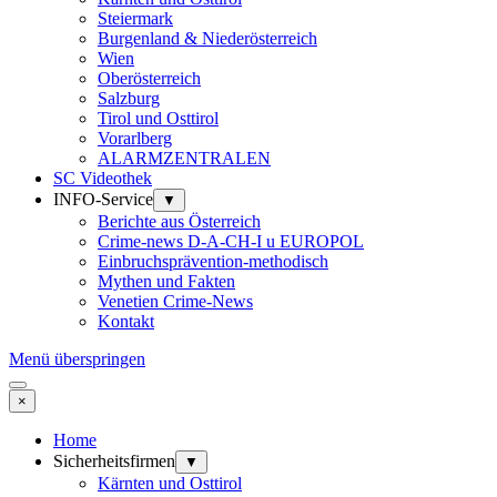
Steiermark
Burgenland & Niederösterreich
Wien
Oberösterreich
Salzburg
Tirol und Osttirol
Vorarlberg
ALARMZENTRALEN
SC Videothek
INFO-Service
▼
Berichte aus Österreich
Crime-news D-A-CH-I u EUROPOL
Einbruchsprävention-methodisch
Mythen und Fakten
Venetien Crime-News
Kontakt
Menü überspringen
×
Home
Sicherheitsfirmen
▼
Kärnten und Osttirol