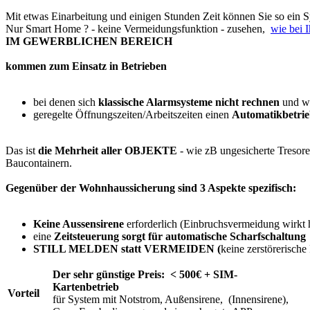
Mit etwas Einarbeitung und einigen Stunden Zeit können Sie so ein Sys
Nur Smart Home ? - keine Vermeidungsfunktion - zusehen,
wie bei 
IM GEWERBLICHEN BEREICH
kommen zum Einsatz in Betrieben
bei denen sich
klassische Alarmsysteme nicht rechnen
und
w
geregelte Öffnungszeiten/Arbeitszeiten einen
Automatikbetri
Das ist
die Mehrheit aller OBJEKTE
- wie zB
ungesicherte Tresor
Baucontainern.
Gegenüber der Wohnhaussicherung sind 3 Aspekte spezifisch:
Keine Aussensirene
erforderlich (Einbruchsvermeidung wirkt h
eine
Zeitsteuerung sorgt für automatische Scharfschaltung
STILL MELDEN statt VERMEIDEN (
keine zerstörerische
Der sehr günstige Preis: < 500€ + SIM-
Kartenbetrieb
Vorteil
für System mit Notstrom, Außensirene, (Innensirene),