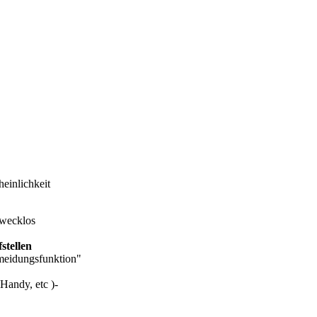
einlichkeit
 zwecklos
tellen
rmeidungsfunktion"
Handy, etc )-