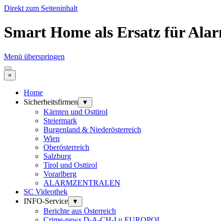
Direkt zum Seiteninhalt
Smart Home als Ersatz für Alarm
Menü überspringen
×
Home
Sicherheitsfirmen
▼
Kärnten und Osttirol
Steiermark
Burgenland & Niederösterreich
Wien
Oberösterreich
Salzburg
Tirol und Osttirol
Vorarlberg
ALARMZENTRALEN
SC Videothek
INFO-Service
▼
Berichte aus Österreich
Crime-news D-A-CH-I u EUROPOL