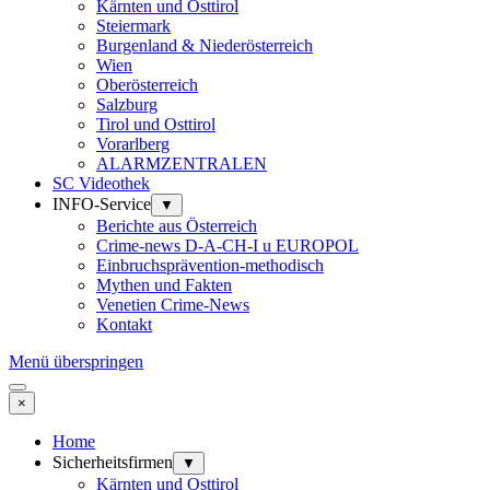
Kärnten und Osttirol
Steiermark
Burgenland & Niederösterreich
Wien
Oberösterreich
Salzburg
Tirol und Osttirol
Vorarlberg
ALARMZENTRALEN
SC Videothek
INFO-Service
▼
Berichte aus Österreich
Crime-news D-A-CH-I u EUROPOL
Einbruchsprävention-methodisch
Mythen und Fakten
Venetien Crime-News
Kontakt
Menü überspringen
×
Home
Sicherheitsfirmen
▼
Kärnten und Osttirol