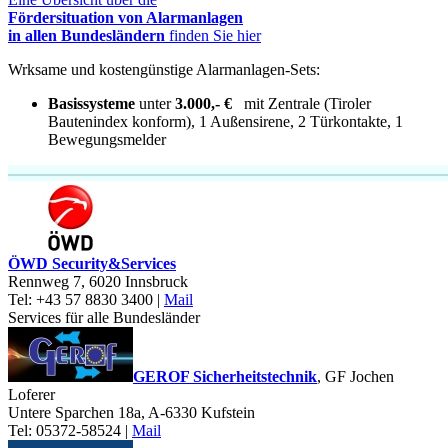
Fördersituation von Alarmanlagen
in allen Bundesländern
finden Sie hier
Wrksame und kostengünstige Alarmanlagen-Sets:
Basissysteme
unter
3
.000,- €
mit
Zentrale
(Tiroler
Bautenindex konform),
1 Außensirene, 2 Türkontakte, 1
Bewegungsmelder
ÖWD Security&Services
Rennweg 7, 6020 Innsbruck
Tel: +43 57 8830
3400
|
Mail
Services für alle Bundesländer
GEROF Sicherheitstechnik
, GF Jochen
Loferer
Untere Sparchen 18a,
A-6330 Kufstein
Tel: 05372-58524
|
Mail