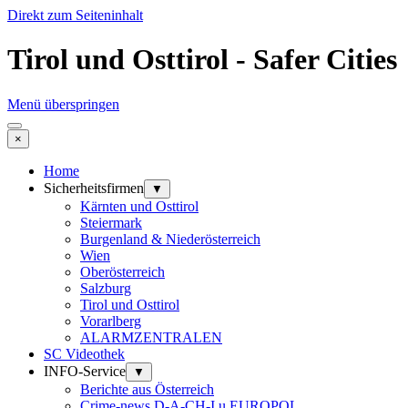
Direkt zum Seiteninhalt
Tirol und Osttirol - Safer Cities
Menü überspringen
×
Home
Sicherheitsfirmen
▼
Kärnten und Osttirol
Steiermark
Burgenland & Niederösterreich
Wien
Oberösterreich
Salzburg
Tirol und Osttirol
Vorarlberg
ALARMZENTRALEN
SC Videothek
INFO-Service
▼
Berichte aus Österreich
Crime-news D-A-CH-I u EUROPOL