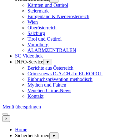
Kärnten und Osttirol
Steiermark
Burgenland & Niederösterreich
Wien
Oberösterreich
Salzburg
Tirol und Osttirol
Vorarlberg
ALARMZENTRALEN
SC Videothek
INFO-Service
▼
Berichte aus Österreich
Crime-news D-A-CH-I u EUROPOL
Einbruchsprävention-methodisch
Mythen und Fakten
Venetien Crime-News
Kontakt
Menü überspringen
×
Home
Sicherheitsfirmen
▼