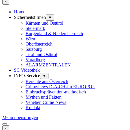
×
Home
Sicherheitsfirmen
▼
Kärnten und Osttirol
Steiermark
Burgenland & Niederösterreich
Wien
Oberösterreich
Salzburg
Tirol und Osttirol
Vorarlberg
ALARMZENTRALEN
SC Videothek
INFO-Service
▼
Berichte aus Österreich
Crime-news D-A-CH-I u EUROPOL
Einbruchsprävention-methodisch
Mythen und Fakten
Venetien Crime-News
Kontakt
Menü überspringen
×