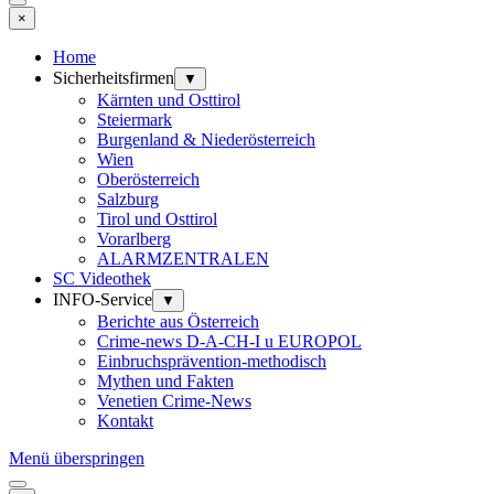
×
Home
Sicherheitsfirmen
▼
Kärnten und Osttirol
Steiermark
Burgenland & Niederösterreich
Wien
Oberösterreich
Salzburg
Tirol und Osttirol
Vorarlberg
ALARMZENTRALEN
SC Videothek
INFO-Service
▼
Berichte aus Österreich
Crime-news D-A-CH-I u EUROPOL
Einbruchsprävention-methodisch
Mythen und Fakten
Venetien Crime-News
Kontakt
Menü überspringen