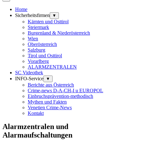
Home
Sicherheitsfirmen
▼
Kärnten und Osttirol
Steiermark
Burgenland & Niederösterreich
Wien
Oberösterreich
Salzburg
Tirol und Osttirol
Vorarlberg
ALARMZENTRALEN
SC Videothek
INFO-Service
▼
Berichte aus Österreich
Crime-news D-A-CH-I u EUROPOL
Einbruchsprävention-methodisch
Mythen und Fakten
Venetien Crime-News
Kontakt
Alarmzentralen und
Alarmaufschaltungen