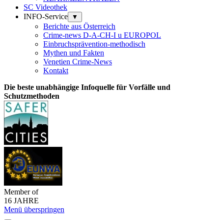
SC Videothek
INFO-Service
▼
Berichte aus Österreich
Crime-news D-A-CH-I u EUROPOL
Einbruchsprävention-methodisch
Mythen und Fakten
Venetien Crime-News
Kontakt
Die beste unabhängige Infoquelle für Vorfälle und
Schutzmethoden
Member of
16 JAHRE
Menü überspringen