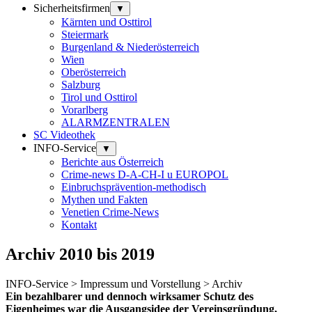
Sicherheitsfirmen
▼
Kärnten und Osttirol
Steiermark
Burgenland & Niederösterreich
Wien
Oberösterreich
Salzburg
Tirol und Osttirol
Vorarlberg
ALARMZENTRALEN
SC Videothek
INFO-Service
▼
Berichte aus Österreich
Crime-news D-A-CH-I u EUROPOL
Einbruchsprävention-methodisch
Mythen und Fakten
Venetien Crime-News
Kontakt
Archiv 2010 bis 2019
INFO-Service > Impressum und Vorstellung > Archiv
Ein bezahlbarer und dennoch wirksamer Schutz des
Eigenheimes war die Ausgangsidee der Vereinsgründung,