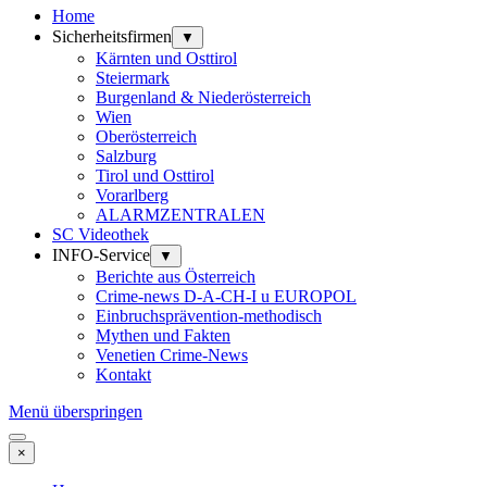
Home
Sicherheitsfirmen
▼
Kärnten und Osttirol
Steiermark
Burgenland & Niederösterreich
Wien
Oberösterreich
Salzburg
Tirol und Osttirol
Vorarlberg
ALARMZENTRALEN
SC Videothek
INFO-Service
▼
Berichte aus Österreich
Crime-news D-A-CH-I u EUROPOL
Einbruchsprävention-methodisch
Mythen und Fakten
Venetien Crime-News
Kontakt
Menü überspringen
×